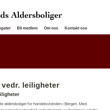
egater
Bli medlem
Om oss
Kontakt oss
 vedr. leiligheter
iligheter
tte aldersboliger for handelsstanden i Bergen. Med
n handel, skipsfart, industri, bank og forsikring. ( dette