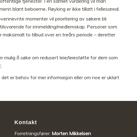
offentlige tjenester. I en samlet vurdering vil man
g menn blant beboerne
.
Røyking er ikke tillatt i fellesareal.
 ovennevnte momenter vil prioritering av søkere bli
g tilsvarende for innmelding/medlemskap. Personer som
år maksimalt to tilbud over en treårs periode – deretter
 er mulig å søke om redusert leie/leiestøtte for dem som
r
.
det er behov for mer informasjon eller om noe er uklart
Kontakt
Forretningsfører:
Morten Mikkelsen