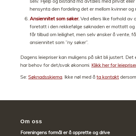
selv. Hjelp og bistand må avtales med privat eller 
hensynta den fordeling det er mellom kvinner o
Ansiennitet som søker.
Ved ellers like forhold av
foretatt i den rekkefølge søknaden er mottatt o
får tilbud om leilighet, men selv ønsker å vente, f
ansiennitet som ”ny søker”.
Dagens leiepriser kan muligens på sikt bli justert. Det
har behov for det/svak økonomi.
Klikk her for leieprise
Se:
Søknadsskjema
. Ikke nøl med å
ta kontakt
dersom 
Om oss
Foreningens formål er å opprette og drive