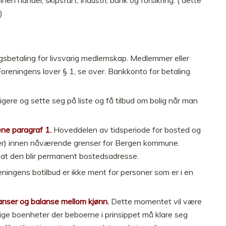
)
sbetaling for livsvarig medlemskap. Medlemmer eller
 Foreningens lover § 1, se over. Bankkonto for betaling
gere og sette seg på liste og få tilbud om bolig når man
ene paragraf 1.
Hoveddelen av tidsperiode for bosted og
boer) innen nåværende grenser for Bergen kommune.
 er at den blir permanent bostedsadresse.
eningens botilbud er ikke ment for personer som er i en
ranser og balanse mellom kjønn.
Dette momentet vil være
ndige boenheter der beboerne i prinsippet må klare seg