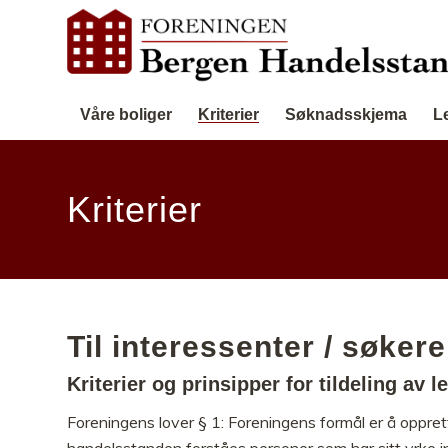
Våre boliger
Kriterier
Søknadsskjema
L
Kriterier
Til interessenter / søkere
Kriterier og prinsipper for tildeling av le
Foreningens lover § 1: Foreningens formål er å oppre
handelsstanden forståes personer som har sitt yrke inne