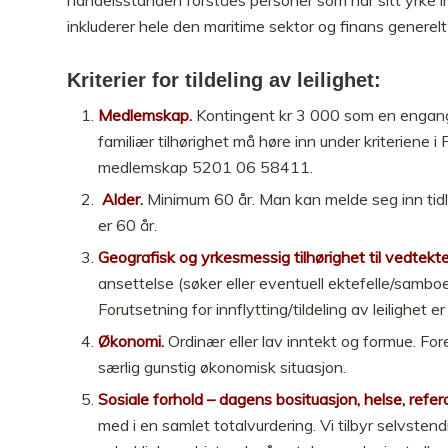
inkluderer hele den maritime sektor og finans generelt
Kriterier for tildeling av leilighet:
Medlemskap.
Kontingent kr 3 000 som en engang
familiær tilhørighet må høre inn under kriteriene i
medlemskap 5201 06 58411.
Alder.
Minimum 60 år. Man kan melde seg inn tidli
er 60 år.
Geografisk og yrkesmessig tilhørighet til vedtekt
ansettelse (søker eller eventuell ektefelle/sam
Forutsetning for innflytting/tildeling av leilighet
Økonomi.
Ordinær eller lav inntekt og formue. For
særlig gunstig økonomisk situasjon.
Sosiale forhold – dagens bosituasjon, helse, refe
med i en samlet totalvurdering. Vi tilbyr selvste